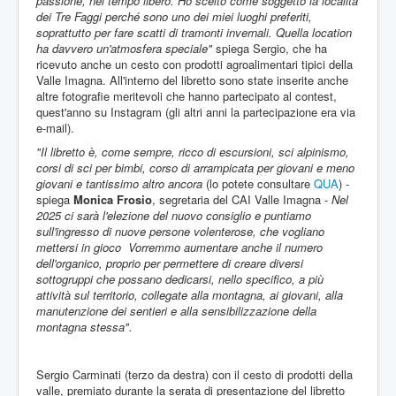
passione, nel tempo libero. Ho scelto come soggetto la località
dei Tre Faggi perché sono uno dei miei luoghi preferiti,
soprattutto per fare scatti di tramonti invernali. Quella location
ha davvero un'atmosfera speciale"
spiega Sergio, che ha
ricevuto anche un cesto con prodotti agroalimentari tipici della
Valle Imagna. All'interno del libretto sono state inserite anche
altre fotografie meritevoli che hanno partecipato al contest,
quest'anno su Instagram (gli altri anni la partecipazione era via
e-mail).
"Il libretto è, come sempre, ricco di escursioni, sci alpinismo,
corsi di sci per bimbi, corso di arrampicata per giovani e meno
giovani e tantissimo altro ancora
(lo potete consultare
QUA
) -
spiega
Monica Frosio
, segretaria del CAI Valle Imagna -
Nel
2025 ci sarà l'elezione del nuovo consiglio e puntiamo
sull'ingresso di nuove persone volenterose, che vogliano
mettersi in gioco Vorremmo aumentare anche il numero
dell'organico, proprio per permettere di creare diversi
sottogruppi che possano dedicarsi, nello specifico, a più
attività sul territorio, collegate alla montagna, ai giovani, alla
manutenzione dei sentieri e alla sensibilizzazione della
montagna stessa".
Sergio Carminati (terzo da destra) con il cesto di prodotti della
valle, premiato durante la serata di presentazione del libretto