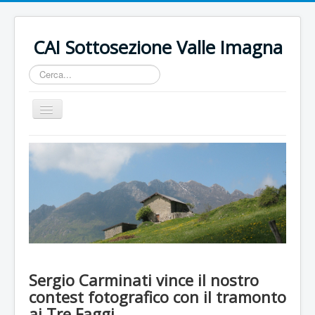
CAI Sottosezione Valle Imagna
Cerca...
Cambia
navigazione
HOME
CHI SIAMO
ISCRIZIONI
USCITE E MANIFESTAZIONI
RIFUGIO RESEGONE
CONTATTI
Sergio Carminati vince il nostro
contest fotografico con il tramonto
ai Tre Faggi