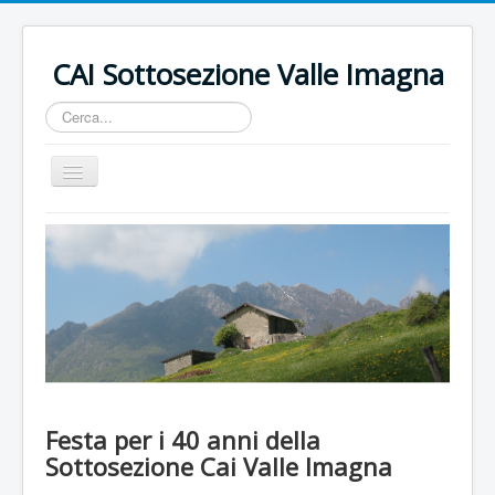
CAI Sottosezione Valle Imagna
Cerca...
Cambia
navigazione
HOME
CHI SIAMO
ISCRIZIONI
USCITE E MANIFESTAZIONI
RIFUGIO RESEGONE
CONTATTI
Festa per i 40 anni della
Sottosezione Cai Valle Imagna